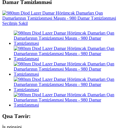
Damar Təmizlənməsi
Qısa Təsvir:
İş prinsipi