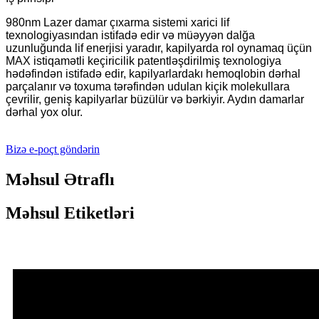
980nm Lazer damar çıxarma sistemi xarici lif
texnologiyasından istifadə edir və müəyyən dalğa
uzunluğunda lif enerjisi yaradır, kapilyarda rol oynamaq üçün
MAX istiqamətli keçiricilik patentləşdirilmiş texnologiya
hədəfindən istifadə edir, kapilyarlardakı hemoqlobin dərhal
parçalanır və toxuma tərəfindən udulan kiçik molekullara
çevrilir, geniş kapilyarlar büzülür və bərkiyir. Aydın damarlar
dərhal yox olur.
Bizə e-poçt göndərin
Məhsul Ətraflı
Məhsul Etiketləri