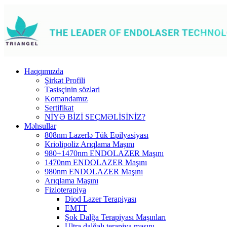
Haqqımızda
Şirkət Profili
Təsisçinin sözləri
Komandamız
Sertifikat
NİYƏ BİZİ SEÇMƏLİSİNİZ?
Məhsullar
808nm Lazerlə Tük Epilyasiyası
Kriolipoliz Arıqlama Maşını
980+1470nm ENDOLAZER Maşını
1470nm ENDOLAZER Maşını
980nm ENDOLAZER Maşını
Arıqlama Maşını
Fizioterapiya
Diod Lazer Terapiyası
EMTT
Şok Dalğa Terapiyası Maşınları
Ultra dalğalı terapiya maşını