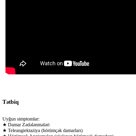
Tətbiq
Uyğun simptomlar:
★ Damar Zədələnmələri
★ Teleangiektaziya (hörümçək damarları)