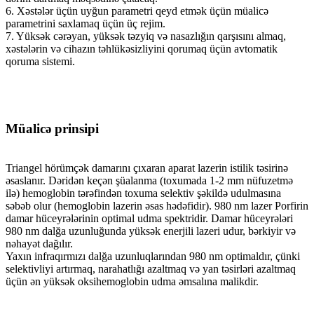
6. Xəstələr üçün uyğun parametri qeyd etmək üçün müalicə
parametrini saxlamaq üçün üç rejim.
7. Yüksək cərəyan, yüksək təzyiq və nasazlığın qarşısını almaq,
xəstələrin və cihazın təhlükəsizliyini qorumaq üçün avtomatik
qoruma sistemi.
Müalicə prinsipi
Triangel hörümçək damarını çıxaran aparat lazerin istilik təsirinə
əsaslanır. Dəridən keçən şüalanma (toxumada 1-2 mm nüfuzetmə
ilə) hemoglobin tərəfindən toxuma selektiv şəkildə udulmasına
səbəb olur (hemoglobin lazerin əsas hədəfidir). 980 nm lazer Porfirin
damar hüceyrələrinin optimal udma spektridir. Damar hüceyrələri
980 nm dalğa uzunluğunda yüksək enerjili lazeri udur, bərkiyir və
nəhayət dağılır.
Yaxın infraqırmızı dalğa uzunluqlarından 980 nm optimaldır, çünki
selektivliyi artırmaq, narahatlığı azaltmaq və yan təsirləri azaltmaq
üçün ən yüksək oksihemoglobin udma əmsalına malikdir.