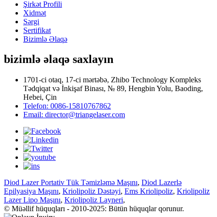
Şirkət Profili
Xidmət
Sərgi
Sertifikat
Bizimlə Əlaqə
bizimlə əlaqə saxlayın
1701-ci otaq, 17-ci mərtəbə, Zhibo Technology Kompleks
Tədqiqat və İnkişaf Binası, № 89, Hengbin Yolu, Baoding,
Hebei, Çin
Telefon: 0086-15810767862
Email: director@triangelaser.com
Diod Lazer Portativ Tük Təmizləmə Maşını
,
Diod Lazerlə
Epilyasiya Maşını
,
Kriolipoliz Dəstəyi
,
Ems Kriolipoliz
,
Kriolipoliz
Lazer Lipo Maşını
,
Kriolipoliz Layneri
,
© Müəllif hüquqları - 2010-2025: Bütün hüquqlar qorunur.