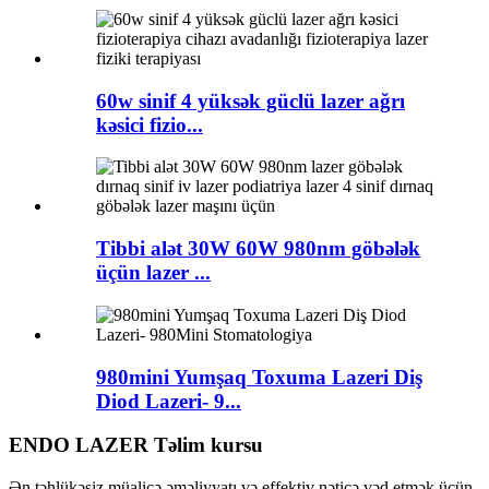
60w sinif 4 yüksək güclü lazer ağrı
kəsici fizio...
Tibbi alət 30W 60W 980nm göbələk
üçün lazer ...
980mini Yumşaq Toxuma Lazeri Diş
Diod Lazeri- 9...
ENDO LAZER Təlim kursu
Ən təhlükəsiz müalicə əməliyyatı və effektiv nəticə vəd etmək üçün