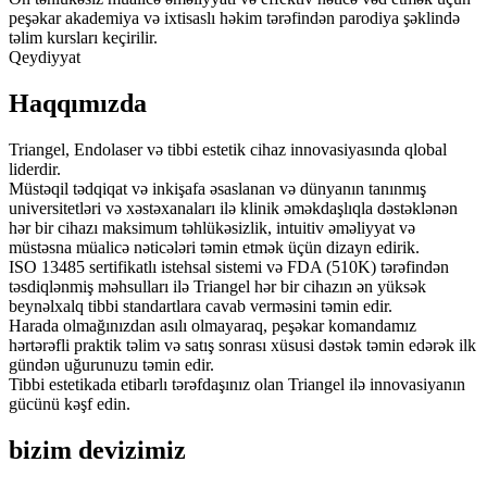
peşəkar akademiya və ixtisaslı həkim tərəfindən parodiya şəklində
təlim kursları keçirilir.
Qeydiyyat
Haqqımızda
Triangel, Endolaser və tibbi estetik cihaz innovasiyasında qlobal
liderdir.
Müstəqil tədqiqat və inkişafa əsaslanan və dünyanın tanınmış
universitetləri və xəstəxanaları ilə klinik əməkdaşlıqla dəstəklənən
hər bir cihazı maksimum təhlükəsizlik, intuitiv əməliyyat və
müstəsna müalicə nəticələri təmin etmək üçün dizayn edirik.
ISO 13485 sertifikatlı istehsal sistemi və FDA (510K) tərəfindən
təsdiqlənmiş məhsulları ilə Triangel hər bir cihazın ən yüksək
beynəlxalq tibbi standartlara cavab verməsini təmin edir.
Harada olmağınızdan asılı olmayaraq, peşəkar komandamız
hərtərəfli praktik təlim və satış sonrası xüsusi dəstək təmin edərək ilk
gündən uğurunuzu təmin edir.
Tibbi estetikada etibarlı tərəfdaşınız olan Triangel ilə innovasiyanın
gücünü kəşf edin.
bizim devizimiz