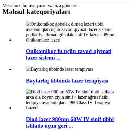
Mesajınızı buraya yazın və bizə göndərin
Məhsul kateqoriyaları
Onikomikoz fu üçün zavod qiyməti
lazer sistemi ...
Baytarlıq tibbində lazer terapiyası
Diod lazer 980nm 60W IV sinif tibbi
istifadə üçün geri ...