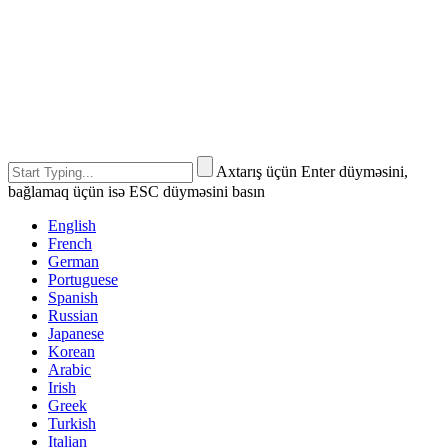
Axtarış üçün Enter düyməsini,
bağlamaq üçün isə ESC düyməsini basın
English
French
German
Portuguese
Spanish
Russian
Japanese
Korean
Arabic
Irish
Greek
Turkish
Italian