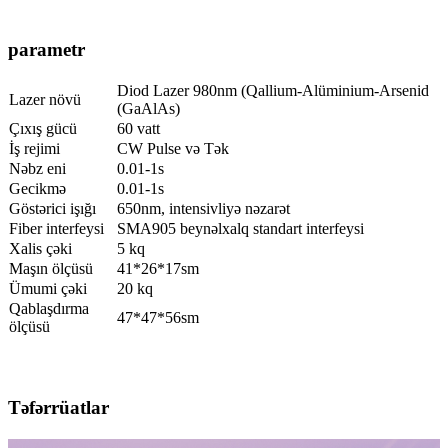
parametr
Diod Lazer 980nm (Qallium-Alüminium-Arsenid
Lazer növü
(GaAlAs)
Çıxış gücü
60 vatt
İş rejimi
CW Pulse və Tək
Nəbz eni
0.01-1s
Gecikmə
0.01-1s
Göstərici işığı
650nm, intensivliyə nəzarət
Fiber interfeysi
SMA905 beynəlxalq standart interfeysi
Xalis çəki
5 kq
Maşın ölçüsü
41*26*17sm
Ümumi çəki
20 kq
Qablaşdırma
47*47*56sm
ölçüsü
Təfərrüatlar