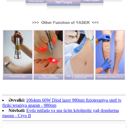
Əvvəlki:
1064nm 60W Diod lazer 980nm fizioterapiya sinif iv
fiziki terapiya aparatı - 980nm
Növbəti:
Evdə istifadə və spa üçün kriolipoliz yağ dondurma
maşını - Cryo II