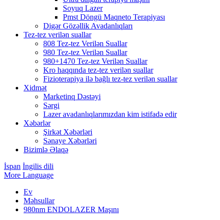
Soyuq Lazer
Pmst Döngü Maqneto Terapiyası
Digər Gözəllik Avadanlıqları
Tez-tez verilən suallar
808 Tez-tez Verilən Suallar
980 Tez-tez Verilən Suallar
980+1470 Tez-tez Verilən Suallar
Kro haqqında tez-tez verilən suallar
Fizioterapiya ilə bağlı tez-tez verilən suallar
Xidmət
Marketinq Dəstəyi
Sərgi
Lazer avadanlıqlarımızdan kim istifadə edir
Xəbərlər
Şirkət Xəbərləri
Sənaye Xəbərləri
Bizimlə Əlaqə
İspan
İngilis dili
More Language
Ev
Məhsullar
980nm ENDOLAZER Maşını