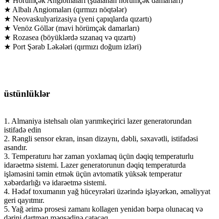
★ Hörümçək Angiomaları (şüalanan hörümçək damarları)
★ Albalı Angiomaları (qırmızı nöqtələr)
★ Neovaskulyarizasiya (yeni çapıqlarda qızartı)
★ Venöz Göllər (mavi hörümçək damarları)
★ Rozasea (böyüklərdə sızanaq və qızartı)
★ Port Şərab Ləkələri (qırmızı doğum izləri)
üstünlüklər
1. Almaniya istehsalı olan yarımkeçirici lazer generatorundan
istifadə edin
2. Rəngli sensor ekran, insan dizaynı, dəbli, səxavətli, istifadəsi
asandır.
3. Temperaturu hər zaman yoxlamaq üçün dəqiq temperaturlu
idarəetmə sistemi. Lazer generatorunun dəqiq temperaturda
işləməsini təmin etmək üçün avtomatik yüksək temperatur
xəbərdarlığı və idarəetmə sistemi.
4. Hədəf toxumanın yağ hüceyrələri üzərində işləyərkən, əməliyyat
geri qayıtmır.
5. Yağ ərimə prosesi zamanı kollagen yenidən bərpa olunacaq və
dərini dartmaq məqsədinə çatacaq.