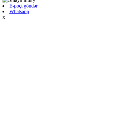
E-poçt göndər
Whatsapp
x