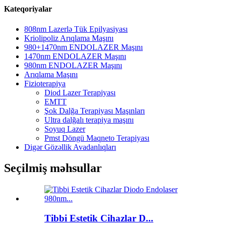
Kateqoriyalar
808nm Lazerlə Tük Epilyasiyası
Kriolipoliz Arıqlama Maşını
980+1470nm ENDOLAZER Maşını
1470nm ENDOLAZER Maşını
980nm ENDOLAZER Maşını
Arıqlama Maşını
Fizioterapiya
Diod Lazer Terapiyası
EMTT
Şok Dalğa Terapiyası Maşınları
Ultra dalğalı terapiya maşını
Soyuq Lazer
Pmst Döngü Maqneto Terapiyası
Digər Gözəllik Avadanlıqları
Seçilmiş məhsullar
Tibbi Estetik Cihazlar D...