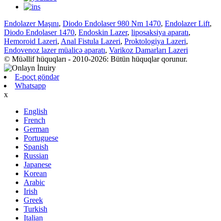
Endolazer Maşını
,
Diodo Endolaser 980 Nm 1470
,
Endolazer Lift
,
Diodo Endolaser 1470
,
Endoskin Lazer
,
liposaksiya aparatı
,
Hemoroid Lazeri
,
Anal Fistula Lazeri
,
Proktologiya Lazeri
,
Endovenoz lazer müalicə aparatı
,
Varikoz Damarları Lazeri
© Müəllif hüquqları - 2010-2026: Bütün hüquqlar qorunur.
E-poçt göndər
Whatsapp
x
English
French
German
Portuguese
Spanish
Russian
Japanese
Korean
Arabic
Irish
Greek
Turkish
Italian