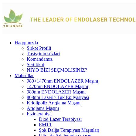
Haqqımızda
Şirkət Profili
Təsisçinin sözləri
Komandamız
Sertifikat
NİYƏ BİZİ SEÇMƏLİSİNİZ?
Məhsullar
980+1470nm ENDOLAZER Maşını
1470nm ENDOLAZER Maşını
980nm ENDOLAZER Maşını
808nm Lazerlə Tük Epilyasiyası
Kriolipoliz Arıqlama Maşını
Arıqlama Maşını
Fizioterapiya
Diod Lazer Terapiyası
EMTT
Şok Dalğa Terapiyası Maşınları
Ultra dalğalı terapiya maşını