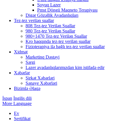
Soyuq Lazer
Pmst Döngü Maqneto Terapiyası
Digər Gözəllik Avadanlıqları
Tez-tez verilən suallar
808 Tez-tez Verilən Suallar
980 Tez-tez Verilən Suallar
980+1470 Tez-tez Verilən Suallar
Kro haqqında tez-tez verilən suallar
Fizioterapiya ilə bağlı tez-tez verilən suallar
Xidmət
Marketinq Dəstəyi
Sərgi
Lazer avadanlıqlarımızdan kim istifadə edir
Xəbərlər
Şirkət Xəbərləri
Sənaye Xəbərləri
Bizimlə Əlaqə
İspan
İngilis dili
More Language
Ev
Sertifikat