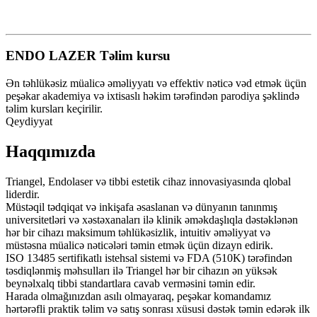
ENDO LAZER Təlim kursu
Ən təhlükəsiz müalicə əməliyyatı və effektiv nəticə vəd etmək üçün
peşəkar akademiya və ixtisaslı həkim tərəfindən parodiya şəklində
təlim kursları keçirilir.
Qeydiyyat
Haqqımızda
Triangel, Endolaser və tibbi estetik cihaz innovasiyasında qlobal
liderdir.
Müstəqil tədqiqat və inkişafa əsaslanan və dünyanın tanınmış
universitetləri və xəstəxanaları ilə klinik əməkdaşlıqla dəstəklənən
hər bir cihazı maksimum təhlükəsizlik, intuitiv əməliyyat və
müstəsna müalicə nəticələri təmin etmək üçün dizayn edirik.
ISO 13485 sertifikatlı istehsal sistemi və FDA (510K) tərəfindən
təsdiqlənmiş məhsulları ilə Triangel hər bir cihazın ən yüksək
beynəlxalq tibbi standartlara cavab verməsini təmin edir.
Harada olmağınızdan asılı olmayaraq, peşəkar komandamız
hərtərəfli praktik təlim və satış sonrası xüsusi dəstək təmin edərək ilk