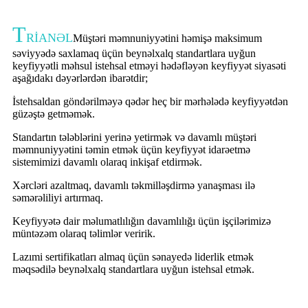
T
RİANƏL
Müştəri məmnuniyyətini həmişə maksimum
səviyyədə saxlamaq üçün beynəlxalq standartlara uyğun
keyfiyyətli məhsul istehsal etməyi hədəfləyən keyfiyyət siyasəti
aşağıdakı dəyərlərdən ibarətdir;
İstehsaldan göndərilməyə qədər heç bir mərhələdə keyfiyyətdən
güzəştə getməmək.
Standartın tələblərini yerinə yetirmək və davamlı müştəri
məmnuniyyətini təmin etmək üçün keyfiyyət idarəetmə
sistemimizi davamlı olaraq inkişaf etdirmək.
Xərcləri azaltmaq, davamlı təkmilləşdirmə yanaşması ilə
səmərəliliyi artırmaq.
Keyfiyyətə dair məlumatlılığın davamlılığı üçün işçilərimizə
müntəzəm olaraq təlimlər veririk.
Lazımi sertifikatları almaq üçün sənayedə liderlik etmək
məqsədilə beynəlxalq standartlara uyğun istehsal etmək.