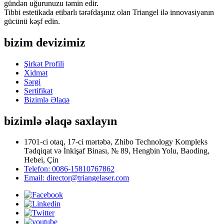
gündən uğurunuzu təmin edir.
Tibbi estetikada etibarlı tərəfdaşınız olan Triangel ilə innovasiyanın
gücünü kəşf edin.
bizim devizimiz
Şirkət Profili
Xidmət
Sərgi
Sertifikat
Bizimlə Əlaqə
bizimlə əlaqə saxlayın
1701-ci otaq, 17-ci mərtəbə, Zhibo Technology Kompleks
Tədqiqat və İnkişaf Binası, № 89, Hengbin Yolu, Baoding,
Hebei, Çin
Telefon: 0086-15810767862
Email: director@triangelaser.com