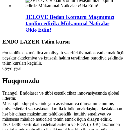
3ELOVE Bədən Konturu Maşınımızı
təqdim edirik: Mükəmməl Nəticələr
Əldə Edin!
ENDO LAZER Təlim kursu
Ən təhlükəsiz müalicə əməliyyatı və effektiv nəticə vəd etmək üçün
peşəkar akademiya və ixtisaslı həkim tərəfindən parodiya şəklində
təlim kursları keçirilir.
Qeydiyyat
Haqqımızda
Triangel, Endolaser və tibbi estetik cihaz innovasiyasında qlobal
liderdir.
Müstəqil tədqiqat və inkişafa əsaslanan və dünyanın tanınmış
universitetləri və xəstəxanaları ilə klinik əməkdaşlıqla dəstəklənən
hər bir cihazı maksimum təhlükəsizlik, intuitiv əməliyyat və
müstəsna müalicə nəticələri təmin etmək üçün dizayn edirik.
ISO 13485 sertifikatlı istehsal sistemi və FDA (510K) tərəfindən
təsdiqlənmiş məhsulları ilə Triangel hər bir cihazın ən yüksək