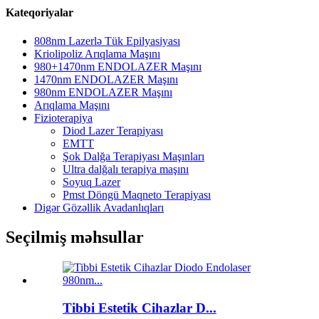
Kateqoriyalar
808nm Lazerlə Tük Epilyasiyası
Kriolipoliz Arıqlama Maşını
980+1470nm ENDOLAZER Maşını
1470nm ENDOLAZER Maşını
980nm ENDOLAZER Maşını
Arıqlama Maşını
Fizioterapiya
Diod Lazer Terapiyası
EMTT
Şok Dalğa Terapiyası Maşınları
Ultra dalğalı terapiya maşını
Soyuq Lazer
Pmst Döngü Maqneto Terapiyası
Digər Gözəllik Avadanlıqları
Seçilmiş məhsullar
Tibbi Estetik Cihazlar D...