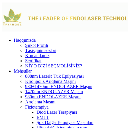
Haqqımızda
Şirkət Profili
Təsisçinin sözləri
Komandamız
Sertifikat
NİYƏ BİZİ SEÇMƏLİSİNİZ?
Məhsullar
808nm Lazerlə Tük Epilyasiyası
Kriolipoliz Arıqlama Maşını
980+1470nm ENDOLAZER Maşını
1470nm ENDOLAZER Maşını
980nm ENDOLAZER Maşını
Arıqlama Maşını
Fizioterapiya
Diod Lazer Terapiyası
EMTT
Şok Dalğa Terapiyası Maşınları
Ultra dalğalı terapiya maşını