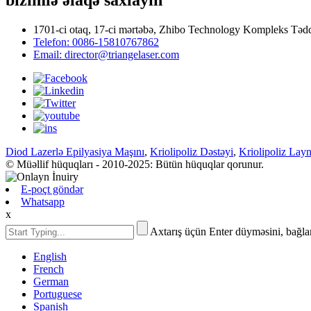
1701-ci otaq, 17-ci mərtəbə, Zhibo Technology Kompleks Tədq
Telefon: 0086-15810767862
Email: director@triangelaser.com
Diod Lazerlə Epilyasiya Maşını
,
Kriolipoliz Dəstəyi
,
Kriolipoliz Layn
© Müəllif hüquqları - 2010-2025: Bütün hüquqlar qorunur.
E-poçt göndər
Whatsapp
x
Axtarış üçün Enter düyməsini, bağl
English
French
German
Portuguese
Spanish