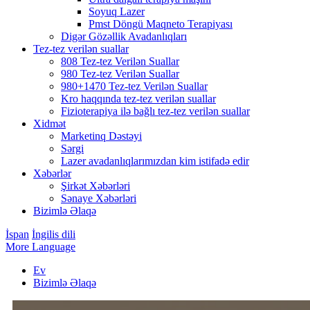
Soyuq Lazer
Pmst Döngü Maqneto Terapiyası
Digər Gözəllik Avadanlıqları
Tez-tez verilən suallar
808 Tez-tez Verilən Suallar
980 Tez-tez Verilən Suallar
980+1470 Tez-tez Verilən Suallar
Kro haqqında tez-tez verilən suallar
Fizioterapiya ilə bağlı tez-tez verilən suallar
Xidmət
Marketinq Dəstəyi
Sərgi
Lazer avadanlıqlarımızdan kim istifadə edir
Xəbərlər
Şirkət Xəbərləri
Sənaye Xəbərləri
Bizimlə Əlaqə
İspan
İngilis dili
More Language
Ev
Bizimlə Əlaqə