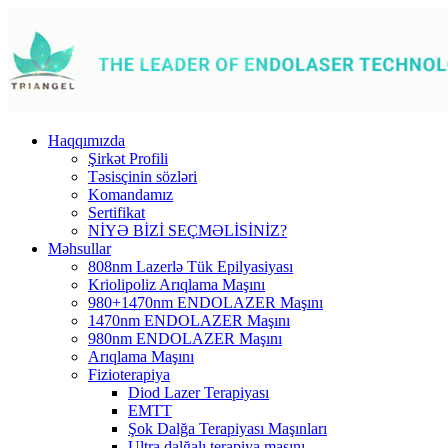
Haqqımızda
Şirkət Profili
Təsisçinin sözləri
Komandamız
Sertifikat
NİYƏ BİZİ SEÇMƏLİSİNİZ?
Məhsullar
808nm Lazerlə Tük Epilyasiyası
Kriolipoliz Arıqlama Maşını
980+1470nm ENDOLAZER Maşını
1470nm ENDOLAZER Maşını
980nm ENDOLAZER Maşını
Arıqlama Maşını
Fizioterapiya
Diod Lazer Terapiyası
EMTT
Şok Dalğa Terapiyası Maşınları
Ultra dalğalı terapiya maşını