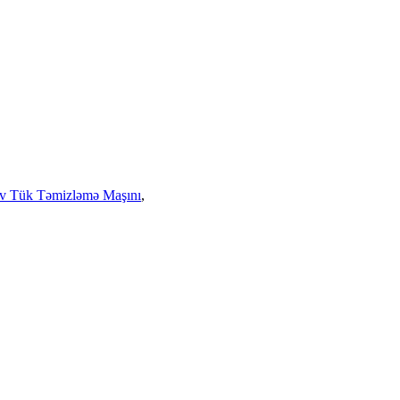
iv Tük Təmizləmə Maşını
,