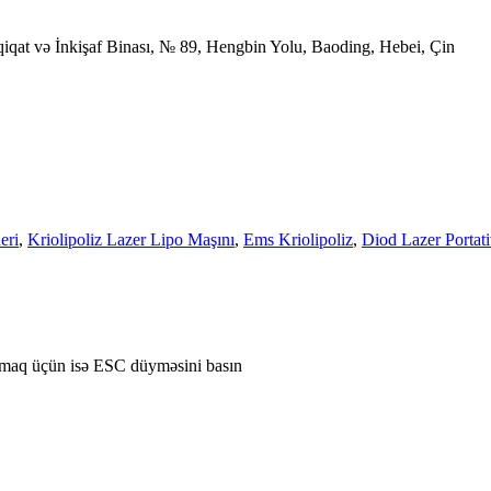
iqat və İnkişaf Binası, № 89, Hengbin Yolu, Baoding, Hebei, Çin
eri
,
Kriolipoliz Lazer Lipo Maşını
,
Ems Kriolipoliz
,
Diod Lazer Portat
amaq üçün isə ESC düyməsini basın