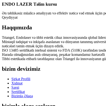
ENDO LAZER Təlim kursu
Ən təhlükəsiz müalicə əməliyyatı və effektiv nəticə vəd etmək üçün peş
Qeydiyyat
Haqqımızda
Triangel, Endolaser və tibbi estetik cihaz innovasiyasında qlobal liderd
Müstəqil tədqiqat və inkişafa əsaslanan və dünyanın tanınmış universit
nəticələri təmin etmək üçün dizayn edirik.
ISO 13485 sertifikatlı istehsal sistemi və FDA (510K) tərəfindən təsdi
Harada olmağınızdan asılı olmayaraq, peşəkar komandamız hərtərəfli p
Tibbi estetikada etibarlı tərəfdaşınız olan Triangel ilə innovasiyanın g
bizim devizimiz
Şirkət Profili
Xidmət
Sərgi
Sertifikat
Bizimlə Əlaqə
bizimlə əlaqə saxlayın