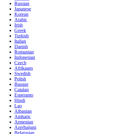
Russian
Japanese
Korean
Arabic
Irish
Greek
Turkish
Italian
Danish
Romanian
Indonesian
Czech
Afrikaans
Swedish
Polish
Basque
Catalan
Esperanto
Hindi
Lao
Albanian
Amharic
Armenian
Azerbaijani
Belarusian