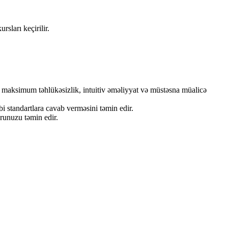
sları keçirilir.
zı maksimum təhlükəsizlik, intuitiv əməliyyat və müstəsna müalicə
bi standartlara cavab verməsini təmin edir.
runuzu təmin edir.