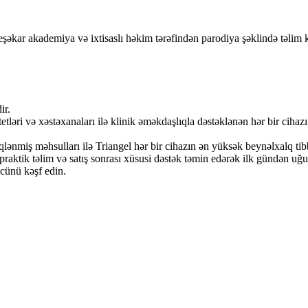
əkar akademiya və ixtisaslı həkim tərəfindən parodiya şəklində təlim kur
ir.
etləri və xəstəxanaları ilə klinik əməkdaşlıqla dəstəklənən hər bir ciha
qlənmiş məhsulları ilə Triangel hər bir cihazın ən yüksək beynəlxalq tib
raktik təlim və satış sonrası xüsusi dəstək təmin edərək ilk gündən uğu
ücünü kəşf edin.