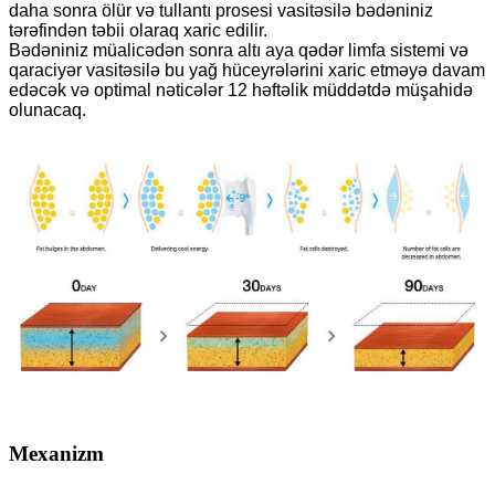
daha sonra ölür və tullantı prosesi vasitəsilə bədəniniz
tərəfindən təbii olaraq xaric edilir.
Bədəniniz müalicədən sonra altı aya qədər limfa sistemi və
qaraciyər vasitəsilə bu yağ hüceyrələrini xaric etməyə davam
edəcək və optimal nəticələr 12 həftəlik müddətdə müşahidə
olunacaq.
Mexanizm