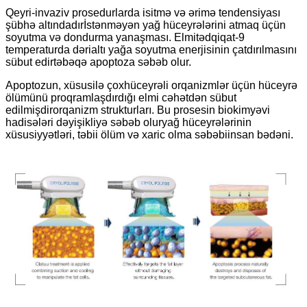
Qeyri-invaziv prosedurlarda isitmə və ərimə tendensiyası
şübhə altındadır
İstənməyən yağ hüceyrələrini atmaq üçün
soyutma və dondurma yanaşması. Elmi
tədqiqat
-9
temperaturda dərialtı yağa soyutma enerjisinin çatdırılmasını
sübut edir
təbəqə apoptoza səbəb olur.
Apoptozun, xüsusilə çoxhüceyrəli orqanizmlər üçün hüceyrə
ölümünü proqramlaşdırdığı elmi cəhətdən sübut
edilmişdir
orqanizm strukturları. Bu prosesin biokimyəvi
hadisələri dəyişikliyə səbəb olur
yağ hüceyrələrinin
xüsusiyyətləri, təbii ölüm və xaric olma səbəbi
insan bədəni.