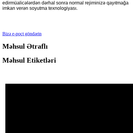
edir
müalicələrdən dərhal sonra normal rejiminizə qayıtmağa
imkan verən soyutma texnologiyası.
Bizə e-poçt göndərin
Məhsul Ətraflı
Məhsul Etiketləri