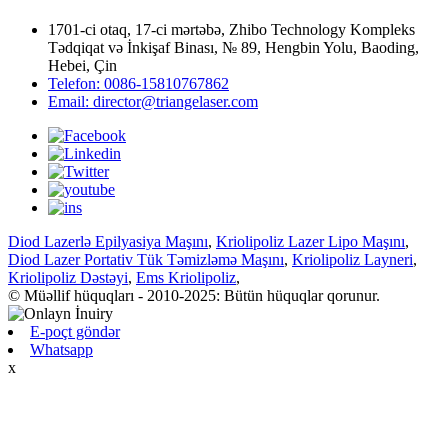
1701-ci otaq, 17-ci mərtəbə, Zhibo Technology Kompleks
Tədqiqat və İnkişaf Binası, № 89, Hengbin Yolu, Baoding,
Hebei, Çin
Telefon: 0086-15810767862
Email: director@triangelaser.com
Diod Lazerlə Epilyasiya Maşını
,
Kriolipoliz Lazer Lipo Maşını
,
Diod Lazer Portativ Tük Təmizləmə Maşını
,
Kriolipoliz Layneri
,
Kriolipoliz Dəstəyi
,
Ems Kriolipoliz
,
© Müəllif hüquqları - 2010-2025: Bütün hüquqlar qorunur.
E-poçt göndər
Whatsapp
x