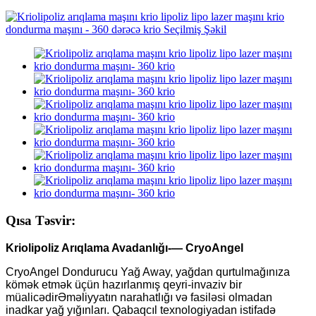
Qısa Təsvir:
Kriolipoliz Arıqlama Avadanlığı-— CryoAngel
CryoAngel Dondurucu Yağ Away, yağdan qurtulmağınıza
kömək etmək üçün hazırlanmış qeyri-invaziv bir
müalicədir
Əməliyyatın narahatlığı və fasiləsi olmadan
inadkar yağ yığınları. Qabaqcıl texnologiyadan istifadə