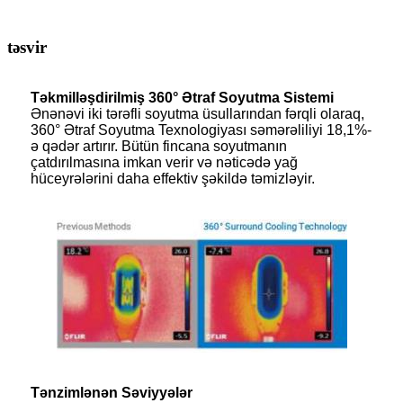
təsvir
Təkmilləşdirilmiş 360° Ətraf Soyutma Sistemi
Ənənəvi iki tərəfli soyutma üsullarından fərqli olaraq,
360° Ətraf Soyutma Texnologiyası səmərəliliyi 18,1%-
ə qədər artırır. Bütün fincana soyutmanın
çatdırılmasına imkan verir və nəticədə yağ
hüceyrələrini daha effektiv şəkildə təmizləyir.
Tənzimlənən Səviyyələr