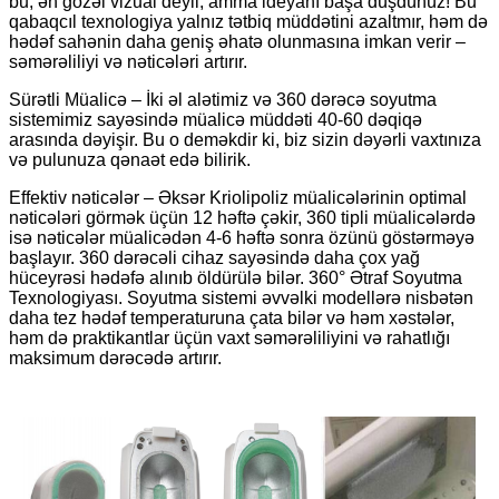
bu, ən gözəl vizual deyil, amma ideyanı başa düşdünüz! Bu
qabaqcıl texnologiya yalnız tətbiq müddətini azaltmır, həm də
hədəf sahənin daha geniş əhatə olunmasına imkan verir –
səmərəliliyi və nəticələri artırır.
Sürətli Müalicə – İki əl alətimiz və 360 dərəcə soyutma
sistemimiz sayəsində müalicə müddəti 40-60 dəqiqə
arasında dəyişir. Bu o deməkdir ki, biz sizin dəyərli vaxtınıza
və pulunuza qənaət edə bilirik.
Effektiv nəticələr – Əksər Kriolipoliz müalicələrinin optimal
nəticələri görmək üçün 12 həftə çəkir, 360 tipli müalicələrdə
isə nəticələr müalicədən 4-6 həftə sonra özünü göstərməyə
başlayır. 360 dərəcəli cihaz sayəsində daha çox yağ
hüceyrəsi hədəfə alınıb öldürülə bilər. 360° Ətraf Soyutma
Texnologiyası. Soyutma sistemi əvvəlki modellərə nisbətən
daha tez hədəf temperaturuna çata bilər və həm xəstələr,
həm də praktikantlar üçün vaxt səmərəliliyini və rahatlığı
maksimum dərəcədə artırır.