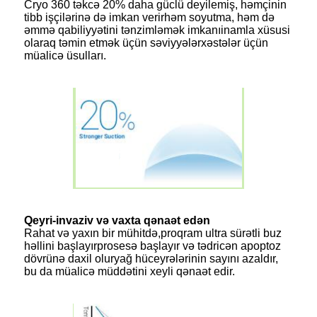
Cryo 360 təkcə 20% daha güclü deyil
emiş, həmçinin
tibb işçilərinə də imkan verir
həm soyutma, həm də
əmmə qabiliyyətini tənzimləmək imkanı
inamla xüsusi
olaraq təmin etmək üçün səviyyələr
xəstələr üçün
müalicə üsulları.
Qeyri-invaziv və vaxta qənaət edən
Rahat və yaxın bir mühitdə,
proqram ultra sürətli buz
həllini başlayır
prosesə başlayır və tədricən apoptoz
dövrünə daxil olur
yağ hüceyrələrinin sayını azaldır,
bu da müalicə müddətini xeyli qənaət edir.