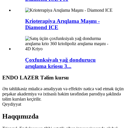
Krioterapiya Arıqlama Maşını -
Diamond ICE
Çoxfunksiyalı yağ dondurucu
arıqlama kriosu 3...
ENDO LAZER Təlim kursu
Ən təhlükəsiz müalicə əməliyyatı və effektiv nəticə vəd etmək üçün
peşəkar akademiya və ixtisaslı həkim tərəfindən parodiya şəklində
təlim kursları keçirilir.
Qeydiyyat
Haqqımızda