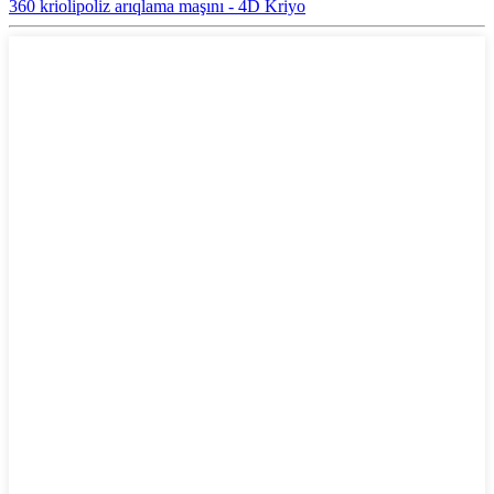
360 kriolipoliz arıqlama maşını - 4D Kriyo