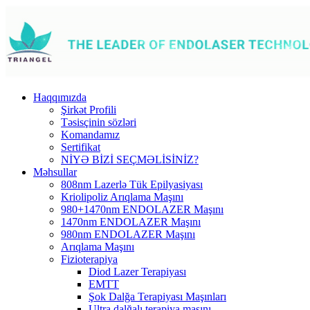
Haqqımızda
Şirkət Profili
Təsisçinin sözləri
Komandamız
Sertifikat
NİYƏ BİZİ SEÇMƏLİSİNİZ?
Məhsullar
808nm Lazerlə Tük Epilyasiyası
Kriolipoliz Arıqlama Maşını
980+1470nm ENDOLAZER Maşını
1470nm ENDOLAZER Maşını
980nm ENDOLAZER Maşını
Arıqlama Maşını
Fizioterapiya
Diod Lazer Terapiyası
EMTT
Şok Dalğa Terapiyası Maşınları
Ultra dalğalı terapiya maşını