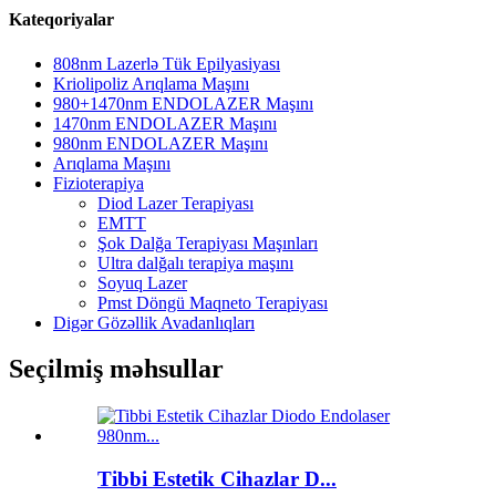
Kateqoriyalar
808nm Lazerlə Tük Epilyasiyası
Kriolipoliz Arıqlama Maşını
980+1470nm ENDOLAZER Maşını
1470nm ENDOLAZER Maşını
980nm ENDOLAZER Maşını
Arıqlama Maşını
Fizioterapiya
Diod Lazer Terapiyası
EMTT
Şok Dalğa Terapiyası Maşınları
Ultra dalğalı terapiya maşını
Soyuq Lazer
Pmst Döngü Maqneto Terapiyası
Digər Gözəllik Avadanlıqları
Seçilmiş məhsullar
Tibbi Estetik Cihazlar D...