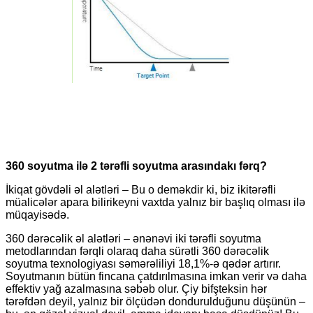
360 soyutma ilə 2 tərəfli soyutma arasındakı fərq?
İkiqat gövdəli əl alətləri – Bu o deməkdir ki, biz ikitərəfli
müalicələr apara bilirik
eyni vaxtda yalnız bir başlıq olması ilə
müqayisədə.
360 dərəcəlik əl alətləri – ənənəvi iki tərəfli soyutma
metodlarından fərqli olaraq daha sürətli 360 dərəcəlik
soyutma texnologiyası səmərəliliyi 18,1%-ə qədər artırır.
Soyutmanın bütün fincana çatdırılmasına imkan verir və daha
effektiv yağ azalmasına səbəb olur. Çiy bifşteksin hər
tərəfdən deyil, yalnız bir ölçüdən dondurulduğunu düşünün –