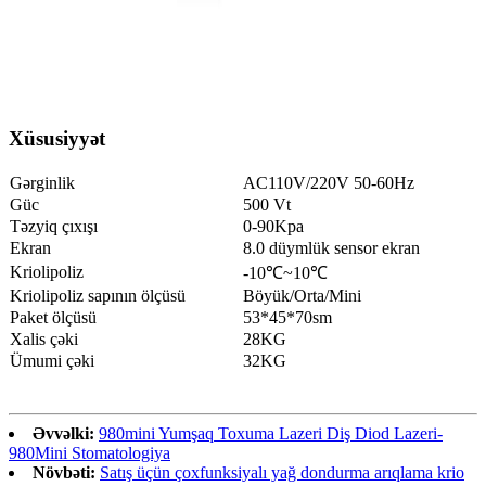
Xüsusiyyət
Gərginlik
AC110V/220V 50-60Hz
Güc
500 Vt
Təzyiq çıxışı
0-90Kpa
Ekran
8.0 düymlük sensor ekran
Kriolipoliz
-10℃~10℃
Kriolipoliz sapının ölçüsü
Böyük/Orta/Mini
Paket ölçüsü
53*45*70sm
Xalis çəki
28KG
Ümumi çəki
32KG
Əvvəlki:
980mini Yumşaq Toxuma Lazeri Diş Diod Lazeri-
980Mini Stomatologiya
Növbəti:
Satış üçün çoxfunksiyalı yağ dondurma arıqlama krio