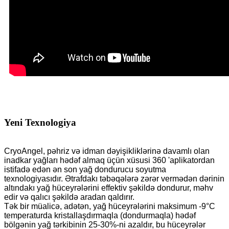
Yeni Texnologiya
CryoAngel, pəhriz və idman dəyişikliklərinə davamlı olan
inadkar yağları hədəf almaq üçün xüsusi 360 'aplikatordan
istifadə edən ən son yağ dondurucu soyutma
texnologiyasıdır. Ətrafdakı təbəqələrə zərər vermədən dərinin
altındakı yağ hüceyrələrini effektiv şəkildə dondurur, məhv
edir və qalıcı şəkildə aradan qaldırır.
Tək bir müalicə, adətən, yağ hüceyrələrini maksimum -9°C
temperaturda kristallaşdırmaqla (dondurmaqla) hədəf
bölgənin yağ tərkibinin 25-30%-ni azaldır, bu hüceyrələr