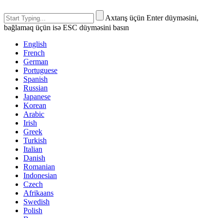
Axtarış üçün Enter düyməsini,
bağlamaq üçün isə ESC düyməsini basın
English
French
German
Portuguese
Spanish
Russian
Japanese
Korean
Arabic
Irish
Greek
Turkish
Italian
Danish
Romanian
Indonesian
Czech
Afrikaans
Swedish
Polish