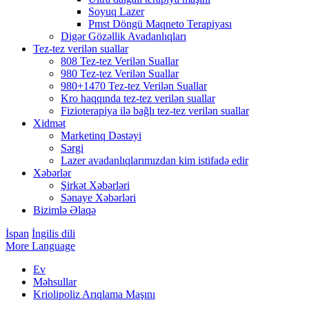
Soyuq Lazer
Pmst Döngü Maqneto Terapiyası
Digər Gözəllik Avadanlıqları
Tez-tez verilən suallar
808 Tez-tez Verilən Suallar
980 Tez-tez Verilən Suallar
980+1470 Tez-tez Verilən Suallar
Kro haqqında tez-tez verilən suallar
Fizioterapiya ilə bağlı tez-tez verilən suallar
Xidmət
Marketinq Dəstəyi
Sərgi
Lazer avadanlıqlarımızdan kim istifadə edir
Xəbərlər
Şirkət Xəbərləri
Sənaye Xəbərləri
Bizimlə Əlaqə
İspan
İngilis dili
More Language
Ev
Məhsullar
Kriolipoliz Arıqlama Maşını