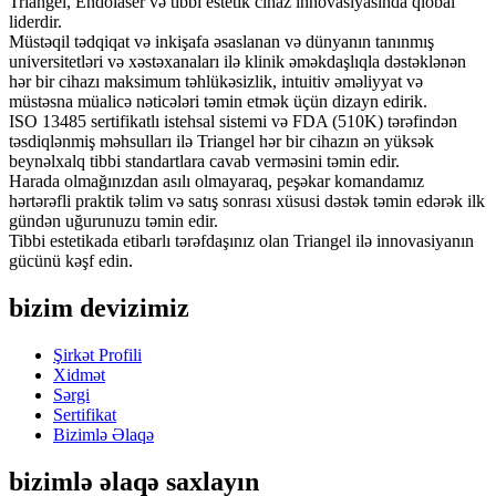
Triangel, Endolaser və tibbi estetik cihaz innovasiyasında qlobal
liderdir.
Müstəqil tədqiqat və inkişafa əsaslanan və dünyanın tanınmış
universitetləri və xəstəxanaları ilə klinik əməkdaşlıqla dəstəklənən
hər bir cihazı maksimum təhlükəsizlik, intuitiv əməliyyat və
müstəsna müalicə nəticələri təmin etmək üçün dizayn edirik.
ISO 13485 sertifikatlı istehsal sistemi və FDA (510K) tərəfindən
təsdiqlənmiş məhsulları ilə Triangel hər bir cihazın ən yüksək
beynəlxalq tibbi standartlara cavab verməsini təmin edir.
Harada olmağınızdan asılı olmayaraq, peşəkar komandamız
hərtərəfli praktik təlim və satış sonrası xüsusi dəstək təmin edərək ilk
gündən uğurunuzu təmin edir.
Tibbi estetikada etibarlı tərəfdaşınız olan Triangel ilə innovasiyanın
gücünü kəşf edin.
bizim devizimiz
Şirkət Profili
Xidmət
Sərgi
Sertifikat
Bizimlə Əlaqə
bizimlə əlaqə saxlayın