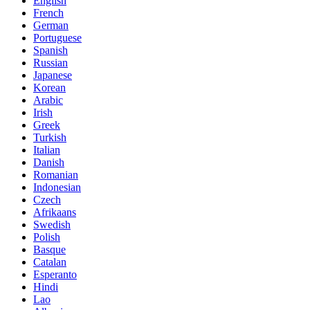
English
French
German
Portuguese
Spanish
Russian
Japanese
Korean
Arabic
Irish
Greek
Turkish
Italian
Danish
Romanian
Indonesian
Czech
Afrikaans
Swedish
Polish
Basque
Catalan
Esperanto
Hindi
Lao