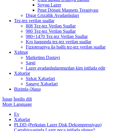
Soyuq Lazer
Pmst Döngü Maqneto Terapiyası
Digər Gözəllik Avadanlıqları
Tez-tez verilən suallar
808 Tez-tez Verilən Suallar
980 Tez-tez Verilən Suallar
980+1470 Tez-tez Verilən Suallar
Kro haqqında tez-tez verilən suallar
Fizioterapiya ilə bağlı tez-tez verilən suallar
Xidmət
Marketinq Dəstəyi
Sərgi
Lazer avadanlıqlarımızdan kim istifadə edir
Xəbərlər
Şirkət Xəbərləri
Sənaye Xəbərləri
Bizimlə Əlaqə
İspan
İngilis dili
More Language
Ev
Xəbərlər
PLDD (Perkutan Lazer Disk Dekompressiyası)
Cərrahiyyəsində Lazer necə istifadə olunur?