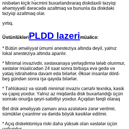
nisbətən kiçik həcmini buxarlandıraraq diskdaxili təzyiqi
əhəmiyyətli dərəcədə azaltmaq və bununla da diskdəki
təzyiqi azaltmaq olar.
yırtıq.
PLDD lazeri
Üstünlükləri
müalicə:
* Bütün əməliyyat ümumi anesteziya altında deyil, yalnız
lokal anesteziya altında aparılır.
* Minimal invazivdir, xəstəxanaya yerləşdirmə tələb olunmur,
xəstələr müalicədən 24 saat sonra birbaşa evə gedə və
yataq istirahətinə davam edə bilərlər. Əksər insanlar dörd-
beş gündən sonra işə qayıda bilərlər.
* Təhlükəsiz və sürətli minimal invaziv cərrahi texnika, kəsik
və çapıq yoxdur. Yalnız az miqdarda disk buxarlandığı üçün
sonrakı onurğa qeyri-sabitliyi yoxdur. Açıqdan fərqli olaraq
Bel disk əməliyyatı zamanı arxa əzələlərə zərər verilmir,
sümüklər çıxarılmır və dəridə böyük kəsiklər edilmir.
* Açıq diskektomiya riski daha yüksək olan xəstələr üçün
uyğundur.