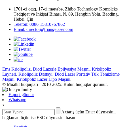
1701-ci otaq, 17-ci mərtəbə, Zhibo Technology Kompleks
Tədqiqat və İnkişaf Binası, № 89, Hengbin Yolu, Baoding,
Hebei, Çin
Telefon: 0086-15810767862
Email: director@triangelaser.com
Ems Kriolipoliz
,
Diod Lazerlə Epilyasiya Maşını
,
Kriolipoliz
Layneri
,
Kriolipoliz Dəstəyi
,
Diod Lazer Portativ Tük Təmizləmə
Maşını
,
Kriolipoliz Lazer Lipo Maşını
,
© Müəllif hüquqları - 2010-2025: Bütün hüquqlar qorunur.
E-poçt göndər
Whatsapp
x
Axtarış üçün Enter düyməsini,
bağlamaq üçün isə ESC düyməsini basın