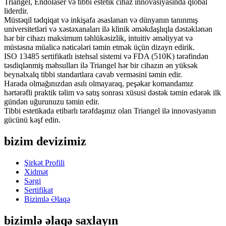
Triangel, Endolaser və tibbi estetik cihaz innovasiyasında qlobal
liderdir.
Müstəqil tədqiqat və inkişafa əsaslanan və dünyanın tanınmış
universitetləri və xəstəxanaları ilə klinik əməkdaşlıqla dəstəklənən
hər bir cihazı maksimum təhlükəsizlik, intuitiv əməliyyat və
müstəsna müalicə nəticələri təmin etmək üçün dizayn edirik.
ISO 13485 sertifikatlı istehsal sistemi və FDA (510K) tərəfindən
təsdiqlənmiş məhsulları ilə Triangel hər bir cihazın ən yüksək
beynəlxalq tibbi standartlara cavab verməsini təmin edir.
Harada olmağınızdan asılı olmayaraq, peşəkar komandamız
hərtərəfli praktik təlim və satış sonrası xüsusi dəstək təmin edərək ilk
gündən uğurunuzu təmin edir.
Tibbi estetikada etibarlı tərəfdaşınız olan Triangel ilə innovasiyanın
gücünü kəşf edin.
bizim devizimiz
Şirkət Profili
Xidmət
Sərgi
Sertifikat
Bizimlə Əlaqə
bizimlə əlaqə saxlayın