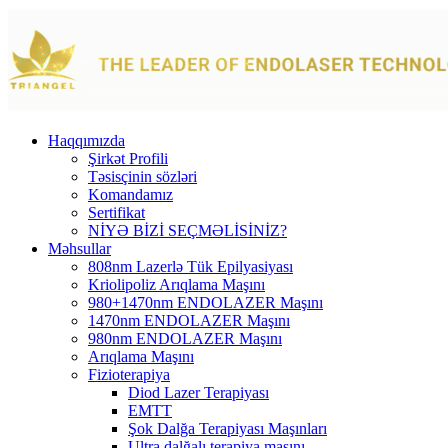
Haqqımızda
Şirkət Profili
Təsisçinin sözləri
Komandamız
Sertifikat
NİYƏ BİZİ SEÇMƏLİSİNİZ?
Məhsullar
808nm Lazerlə Tük Epilyasiyası
Kriolipoliz Arıqlama Maşını
980+1470nm ENDOLAZER Maşını
1470nm ENDOLAZER Maşını
980nm ENDOLAZER Maşını
Arıqlama Maşını
Fizioterapiya
Diod Lazer Terapiyası
EMTT
Şok Dalğa Terapiyası Maşınları
Ultra dalğalı terapiya maşını