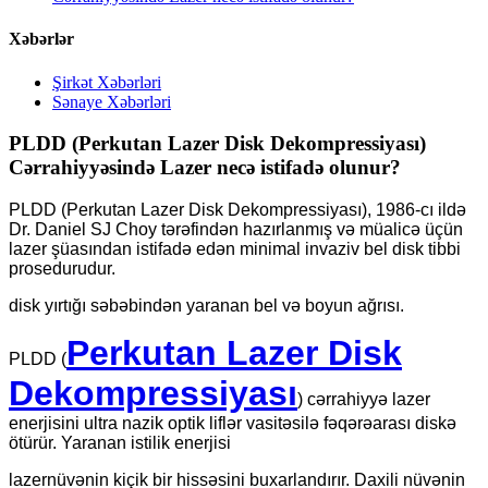
Xəbərlər
Şirkət Xəbərləri
Sənaye Xəbərləri
PLDD (Perkutan Lazer Disk Dekompressiyası)
Cərrahiyyəsində Lazer necə istifadə olunur?
PLDD (Perkutan Lazer Disk Dekompressiyası), 1986-cı ildə
Dr. Daniel SJ Choy tərəfindən hazırlanmış və müalicə üçün
lazer şüasından istifadə edən minimal invaziv bel disk tibbi
prosedurudur.
disk yırtığı səbəbindən yaranan bel və boyun ağrısı.
Perkutan Lazer Disk
PLDD (
Dekompressiyası
) cərrahiyyə lazer
enerjisini ultra nazik optik liflər vasitəsilə fəqərəarası diskə
ötürür. Yaranan istilik enerjisi
lazer
nüvənin kiçik bir hissəsini buxarlandırır. Daxili nüvənin