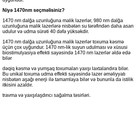
Niyə 1470nm seçməlisiniz?
1470 nm dalğa uzunluğuna malik lazerlər, 980 nm dalğa
uzunluğuna malik lazerlərə nisbətən su tərəfindən daha asan
udulur və udma sürəti 40 dəfə yüksəkdir.
1470 nm dalğa uzunluğuna malik lazerlər toxuma kəsmə
üçün çox uyğundur. 1470 nm-lik suyun udulması və xüsusi
biostimulyasiya effekti sayəsində 1470 nm lazerlər əldə edə
bilər
dəqiq kəsmə və yumşaq toxumaları yaxşı laxtalandıra bilər.
Bu unikal toxuma udma effekti sayəsində lazer əməliyyatı
nisbətən aşağı enerji ilə tamamlaya bilər və bununla da istilik
itkisini azaldır.
travma və yaxşılaşdırıcı sağalma təsirləri.